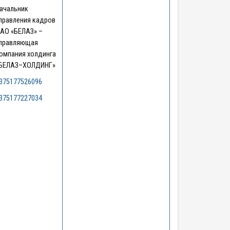
ачальник
правления кадров
АО «БЕЛАЗ» –
правляющая
омпания холдинга
БЕЛАЗ–ХОЛДИНГ»
375177526096
375177227034