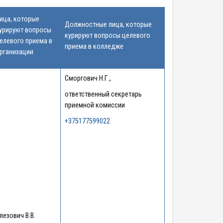
ица, которые
Должностные лица, которые
урируют вопросы
курируют вопросы целевого
елевого приема в
приема в колледже
рганизации
Сморгович Н.Г.,
ответственный секретарь
приемной комиссии
+375177599022
лезович В.В.