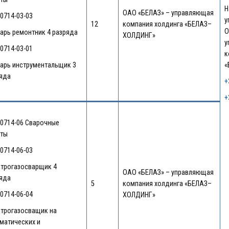
Н
ОАО «БЕЛАЗ» – управляющая
-0714-03-03
у
12
компания холдинга «БЕЛАЗ–
О
арь ремонтник 4 разряда
ХОЛДИНГ»
у
-0714-03-01
к
арь инструментальщик 3
«
яда
+
+
-0714-06 Сварочные
ты
-0714-06-03
трогазосварщик 4
ОАО «БЕЛАЗ» – управляющая
яда
5
компания холдинга «БЕЛАЗ–
-0714-06-04
ХОЛДИНГ»
трогазосващик на
матических и