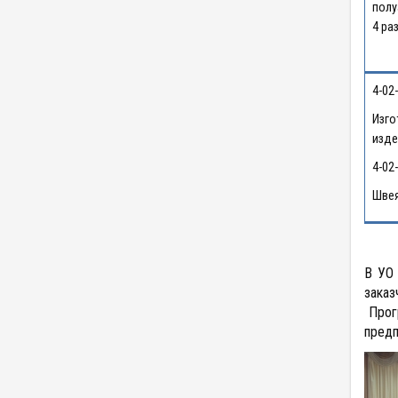
полу
4 ра
4-02
Изго
изде
4-02
Швея
В УО 
заказ
Прогр
предп