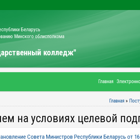
еспублики Беларусь
зованию Минского облисполкома
ударственный колледж"
Главная
Электронн
Главная
»
Пост
рием на условиях целевой под
ановление Совета Министров Республики Беларусь от 16