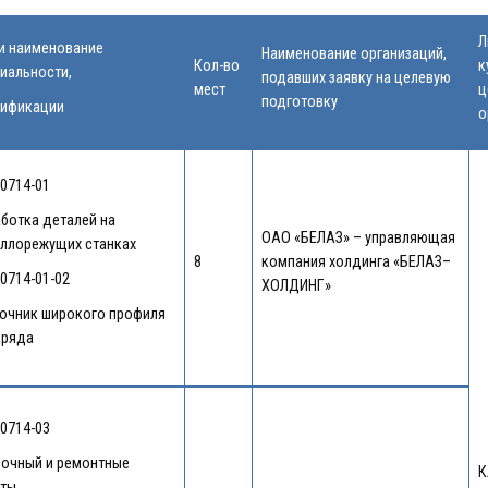
Л
и наименование
Наименование организаций,
Кол-во
к
иальности,
подавших заявку на целевую
мест
ц
подготовку
ификации
о
-0714-01
ботка деталей на
ОАО «БЕЛАЗ» – управляющая
ллорежущих станках
8
компания холдинга «БЕЛАЗ–
-0714-01-02
ХОЛДИНГ»
очник широкого профиля
зряда
-0714-03
очный и ремонтные
К
ты