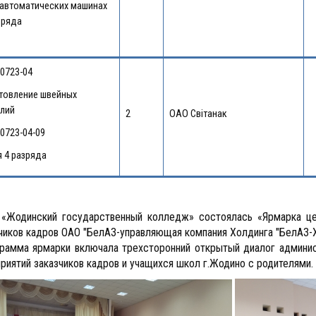
автоматических машинах
зряда
-0723-04
товление швейных
лий
2
ОАО Свiтанак
-0723-04-09
 4 разряда
«Жодинский государственный колледж» состоялась «Ярмарка цел
чиков кадров ОАО "БелАЗ-управляющая компания Холдинга "БелАЗ-
амма ярмарки включала трехсторонний открытый диалог админис
риятий заказчиков кадров и учащихся школ г.Жодино с родителями.