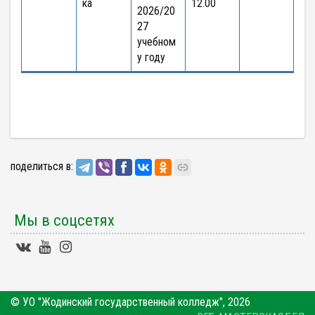
ка
12.00
2026/20
27
учебном
у году
поделиться в:
Мы в соцсетях
© УО "Жодинский государственный колледж", 2026