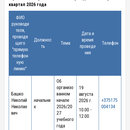
квартал 2026 года
ФИО
руководи
теля,
Дата и
проводя
Должнос
время
щего
Тема
Телефон
ть
проведе
"прямую
ния
телефон
ную
линию"
Об
организо
19
Башко
ванном
августа
Николай
начальни
начале
+375175
2026 г.
Николае
к
2026/20
004134
10.00 -
вич
27
12.00
учебного
года