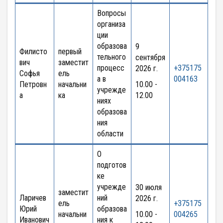
Вопросы
организа
ции
образова
9
Филисто
первый
тельного
сентября
вич
заместит
процесс
+375175
2026 г.
Софья
ель
а в
004163
Петровн
начальни
10.00 -
учрежде
а
ка
12.00
ниях
образова
ния
области
О
подготов
ке
учрежде
30 июля
заместит
Ларичев
ний
2026 г.
ель
+375175
Юрий
образова
начальни
10.00 -
004265
Иванович
ния к