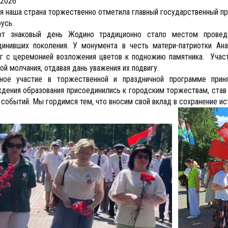
.2026
я наша страна торжественно отметила главный государственный пр
усь.
от знаковый день Жодино традиционно стало местом проведе
динивших поколения. У монумента в честь матери-патриотки Ан
г с церемонией возложения цветов к подножию памятника. Участ
ой молчания, отдавая дань уважения их подвигу.
вное участие в торжественной и праздничной программе прин
дения образования присоединились к городским торжествам, став 
 событий. Мы гордимся тем, что вносим свой вклад в сохранение ис