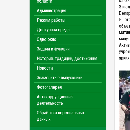
03.07
области
3 июл
Администрация
Белар
В эт
Режим работы
объе
Доступная среда
митин
минут
Одно окно
Акти
Задачи и функции
учреж
ярких
История, традиции, достижения
Новости
Знаменитые выпускники
Фотогалерея
Антикоррупционная
деятельность
Обработка персональных
данных