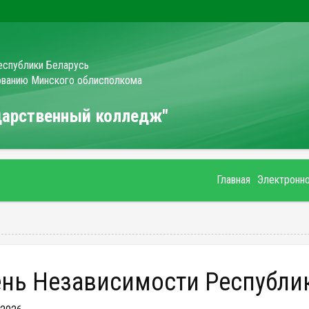
еспублики Беларусь
зованию Минского облисполкома
ударственный колледж"
Главная
Электронн
День Независимости Республи