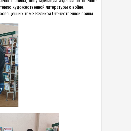
енной войны, популяризация изданий по военно-
чтению художественной литературы о войне.
посвященных теме Великой Отечественной войны.