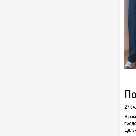
П
27.04
В рам
предс
Целью