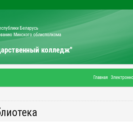
еспублики Беларусь
зованию Минского облисполкома
ударственный колледж"
Главная
Электронн
блиотека