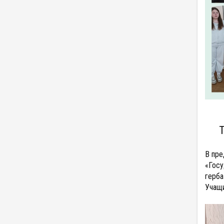
В пре
«Госу
герба
Учащи