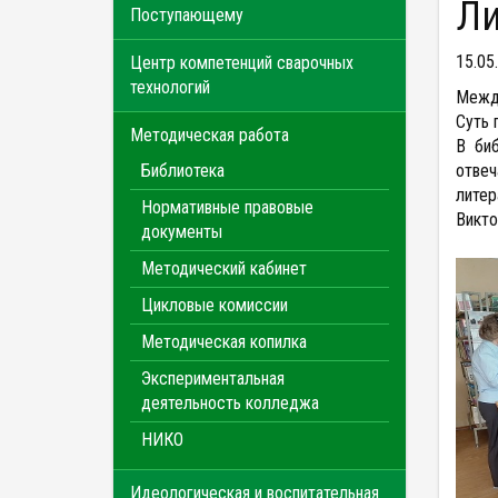
Поступающему
15.05
Центр компетенций сварочных
технологий
Между
Суть 
Методическая работа
В биб
Библиотека
отвеч
литер
Нормативные правовые
Викто
документы
Методический кабинет
Цикловые комиссии
Методическая копилка
Экспериментальная
деятельность колледжа
НИКО
Идеологическая и воспитательная