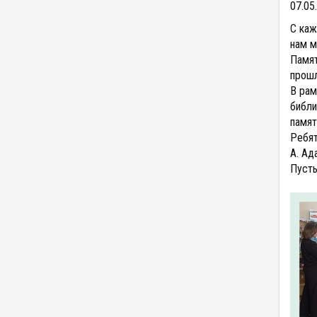
07.05
С каж
нам м
Памят
прош
В рам
библи
памят
Ребят
А. Ад
Пусть