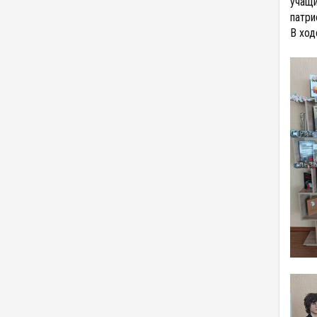
учащи
патри
В ход