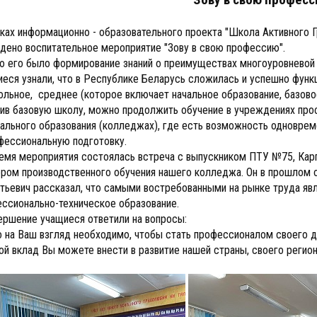
ках информационно - образовательного проекта "Школа Активного Гр
дено воспитательное мероприятие "Зову в свою профессию".
 его было формирование знаний о преимуществах многоуровневой
еся узнали, что в Республике Беларусь сложилась и успешно функ
льное, среднее (которое включает начальное образование, базово
ив базовую школу, можно продолжить обучение в учреждениях про
ального образования (колледжах), где есть возможность одновре
фессиональную подготовку.
емя мероприятия состоялась встреча с выпускником ПТУ №75, Ка
ром производственного обучения нашего колледжа. Он в прошлом о
тьевич рассказал, что самыми востребованными на рынке труда яв
ссионально-техническое образование.
ершение учащиеся ответили на вопросы:
 на Ваш взгляд необходимо, чтобы стать профессионалом своего 
ой вклад Вы можете внести в развитие нашей страны, своего регио