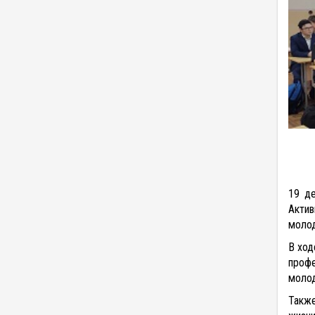
19 де
Актив
молод
В ход
профе
моло
Также