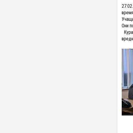
27.02
время
Учащи
Они п
Кура
вредн