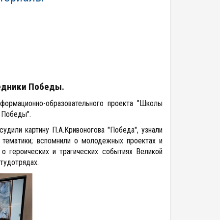
едники Победы.
нформационно-образовательного проекта
"Школы
 Победы".
удили картину П.А.Кривоногова "Победа", узнали
 тематики; вспомнили о молодежных проектах и
 о героических и трагических событиях Великой
студотрядах.