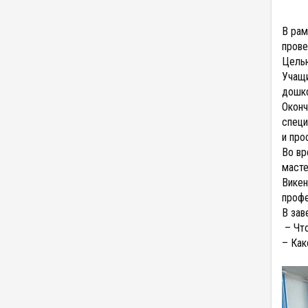
В рам
прове
Целью
Учащи
дошко
Оконч
специ
и про
Во вр
масте
Викен
профе
В зав
– Что
– Как