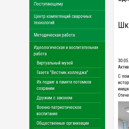
Поступающему
Центр компетенций сварочных
технологий
Шк
Методическая работа
Идеологическая и воспитательная
работа
30.05
Виртуальный музей
Актив
Газета "Вестник колледжа"
С пом
Их подвиг в памяти потомков
истор
сохраним
иници
Отече
Дружим с законом
Военно-патриотическое
воспитание
Общественные организации