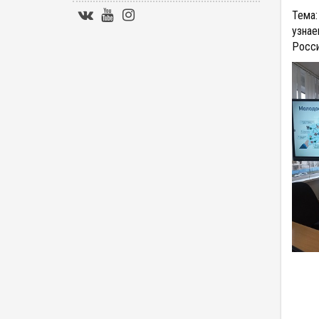
Тема
узнае
Росси