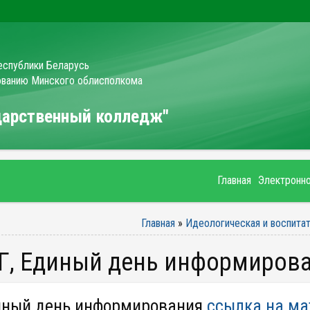
еспублики Беларусь
зованию Минского облисполкома
ударственный колледж"
Главная
Электронн
Главная
»
Идеологическая и воспитат
АГ, Единый день информиров
иный день информирования
ссылка на м